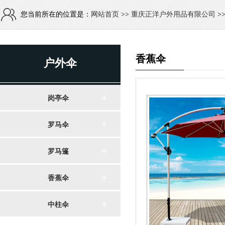
您当前所在的位置是：
网站首页
>>
重庆正洋户外用品有限公司
>
香蕉伞
户外伞
岗亭伞
罗马伞
罗马篷
香蕉伞
中柱伞